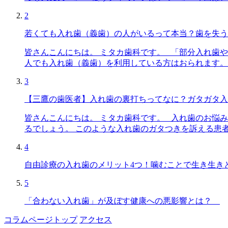
2
若くても入れ歯（義歯）の人がいるって本当？歯を失う
皆さんこんにちは。 ミタカ歯科です。 「部分入れ歯
人でも入れ歯（義歯）を利用している方はおられます。
3
【三鷹の歯医者】入れ歯の裏打ちってなに？ガタガタ入
皆さんこんにちは。 ミタカ歯科です。 入れ歯のお悩
るでしょう。 このような入れ歯のガタつきを訴える患
4
自由診療の入れ歯のメリット4つ！噛むことで生き生き
5
「合わない入れ歯」が及ぼす健康への悪影響とは？
コラムページトップ
アクセス