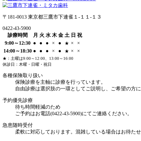
〒181-0013
東京都三鷹市下連雀１-１１-１３
0422-43-5900
診療時間
月
火
水
木
金
土
日
祝
9:00～12:30
●
●
●
×
●
×
×
★
14:00～18:30
●
●
●
×
●
×
×
★
★
：土曜は9:00～12:00、13:00～16:00
休診日：木曜・日曜・祝日
各種保険取り扱い
保険診療を主軸に診療を行っています。
自由診療は選択肢の一環としてご説明し、ご希望の方に
予約優先診療
待ち時間軽減のため
ご予約はお電話(
0422-43-5900
)にてご連絡ください。
急患随時受付
柔軟に対応しております。混雑している場合はお待たせ