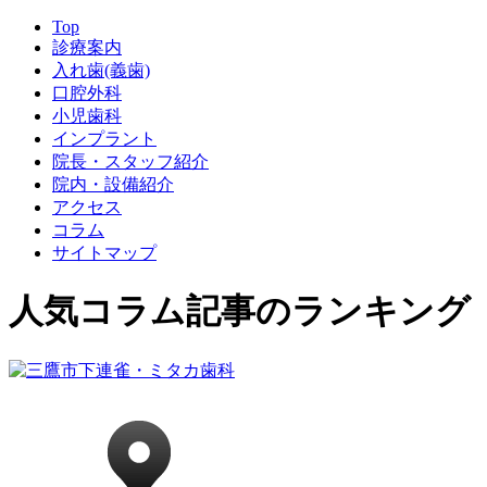
Top
診療案内
入れ歯(義歯)
口腔外科
小児歯科
インプラント
院長・スタッフ紹介
院内・設備紹介
アクセス
コラム
サイトマップ
人気コラム記事のランキング