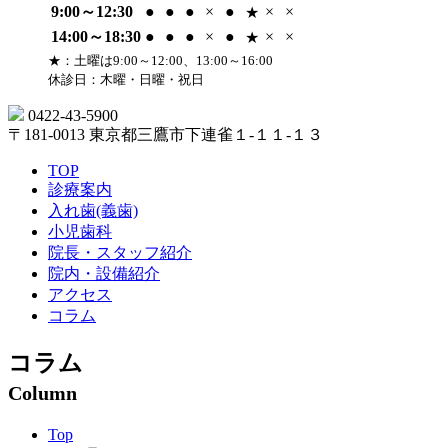
9:00～12:30
●
●
●
×
●
×
×
★
14:00～18:30
●
●
●
×
●
×
×
★
★
：土曜は9:00～12:00、13:00～16:00
休診日：木曜・日曜・祝日
0422-43-5900
〒181-0013
東京都三鷹市下連雀１-１１-１３
TOP
診療案内
入れ歯(義歯)
小児歯科
院長・スタッフ紹介
院内・設備紹介
アクセス
コラム
コラム
Column
Top