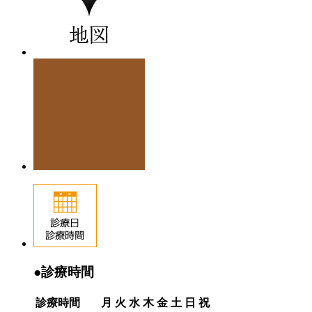
●診療時間
診療時間
月
火
水
木
金
土
日
祝