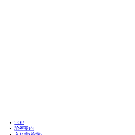
TOP
診療案内
入れ歯(義歯)