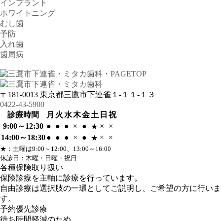
インプラント
ホワイトニング
むし歯
予防
入れ歯
歯周病
〒181-0013
東京都三鷹市下連雀１-１１-１３
0422-43-5900
診療時間
月
火
水
木
金
土
日
祝
9:00～12:30
●
●
●
×
●
×
×
★
14:00～18:30
●
●
●
×
●
×
×
★
★
：土曜は9:00～12:00、13:00～16:00
休診日：木曜・日曜・祝日
各種保険取り扱い
保険診療を主軸に診療を行っています。
自由診療は選択肢の一環としてご説明し、ご希望の方に行いま
す。
予約優先診療
待ち時間軽減のため