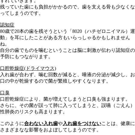
ずれていきます。
残っていた歯にも負担がかかるので、歯を支える骨も少なくな
ってしまうのです。
認知症
80歳で20本の歯を残そうという「8020（ハチゼロニイマル）運
動」を耳にしたことがある方もいらっしゃるかもしれません
ね。
自分の歯でものを噛むということは脳に刺激が伝わり認知症の
予防にもつながります。
口腔乾燥症(ドライマウス)
入れ歯が合わず、噛む回数が減ると、唾液の分泌が減少し、お
口の中が乾燥するので菌が繁殖しやすくなります。
口臭
口腔乾燥症により、菌が増えてしまうと口臭も強まります。
さらに、その菌が誤って肺に入ってしまうと、誤嚥（ごえん）
性肺炎のリスクも高まります。
このように
合わない入れ歯
や
入れ歯をつけない
ことは、健康に
さまざまなな影響をおよぼしてしまうのです。