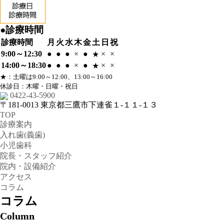
●診療時間
診療時間
月
火
水
木
金
土
日
祝
9:00～12:30
●
●
●
×
●
×
×
★
14:00～18:30
●
●
●
×
●
×
×
★
★
：土曜は9:00～12:00、13:00～16:00
休診日：木曜・日曜・祝日
0422-43-5900
〒181-0013
東京都三鷹市下連雀１-１１-１３
TOP
診療案内
入れ歯(義歯)
小児歯科
院長・スタッフ紹介
院内・設備紹介
アクセス
コラム
コラム
Column