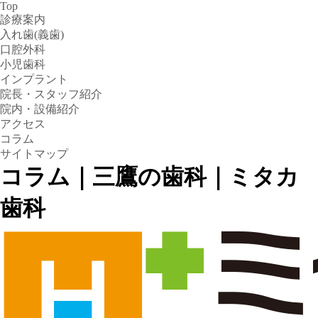
Top
診療案内
入れ歯(義歯)
口腔外科
小児歯科
インプラント
院長・スタッフ紹介
院内・設備紹介
アクセス
コラム
サイトマップ
コラム｜三鷹の歯科｜ミタカ
歯科