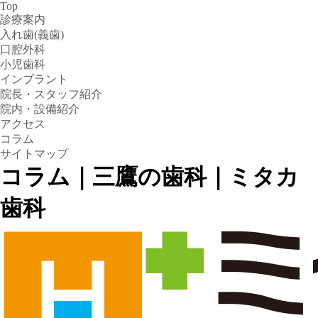
Top
診療案内
入れ歯(義歯)
口腔外科
小児歯科
インプラント
院長・スタッフ紹介
院内・設備紹介
アクセス
コラム
サイトマップ
コラム｜三鷹の歯科｜ミタカ
歯科