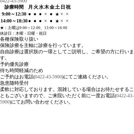
0422-43-5900
診療時間
月
火
水
木
金
土
日
祝
9:00～12:30
●
●
●
×
●
×
×
★
14:00～18:30
●
●
●
×
●
×
×
★
★
：土曜は9:00～12:00、13:00～16:00
休診日：木曜・日曜・祝日
各種保険取り扱い
保険診療を主軸に診療を行っています。
自由診療は選択肢の一環としてご説明し、ご希望の方に行いま
す。
予約優先診療
待ち時間軽減のため
ご予約はお電話(
0422-43-5900
)にてご連絡ください。
急患随時受付
柔軟に対応しております。混雑している場合はお待たせするこ
ともございますので、ご来院いただく前に一度お電話(
0422-43-
5900
)にてお問い合わせください。