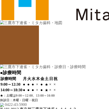
●診療時間
診療時間
月
火
水
木
金
土
日
祝
9:00～12:30
●
●
●
×
●
×
×
★
14:00～18:30
●
●
●
×
●
×
×
★
★
：土曜は9:00～12:00、13:00～16:00
休診日：木曜・日曜・祝日
0422-43-5900