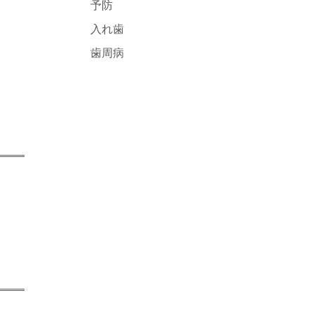
予防
入れ歯
歯周病