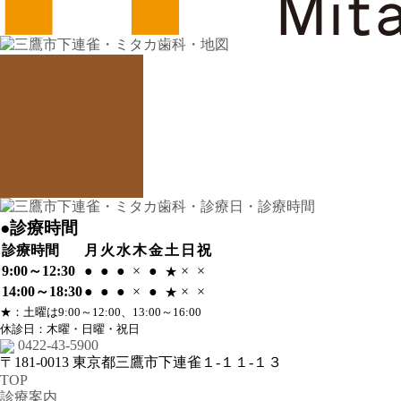
●診療時間
診療時間
月
火
水
木
金
土
日
祝
9:00～12:30
●
●
●
×
●
×
×
★
14:00～18:30
●
●
●
×
●
×
×
★
★
：土曜は9:00～12:00、13:00～16:00
休診日：木曜・日曜・祝日
0422-43-5900
〒181-0013
東京都三鷹市下連雀１-１１-１３
TOP
診療案内