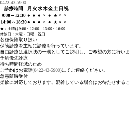
0422-43-5900
診療時間
月
火
水
木
金
土
日
祝
9:00～12:30
●
●
●
×
●
×
×
★
14:00～18:30
●
●
●
×
●
×
×
★
★
：土曜は9:00～12:00、13:00～16:00
休診日：木曜・日曜・祝日
各種保険取り扱い
保険診療を主軸に診療を行っています。
自由診療は選択肢の一環としてご説明し、ご希望の方に行いま
予約優先診療
待ち時間軽減のため
ご予約はお電話(
0422-43-5900
)にてご連絡ください。
急患随時受付
柔軟に対応しております。混雑している場合はお待たせするこ